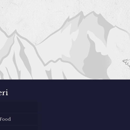
eri
 Food