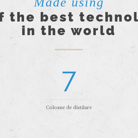
Made using
f the best techno
in the world
7
Coloane de distilare