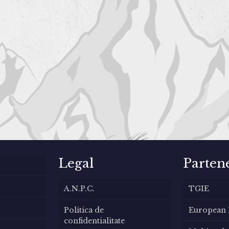
Legal
Parten
A.N.P.C.
TGIE
Politica de
European
confidentialitate